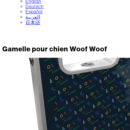
English
Deutsch
Español
العربية‏
日本語
Gamelle pour chien Woof Woof